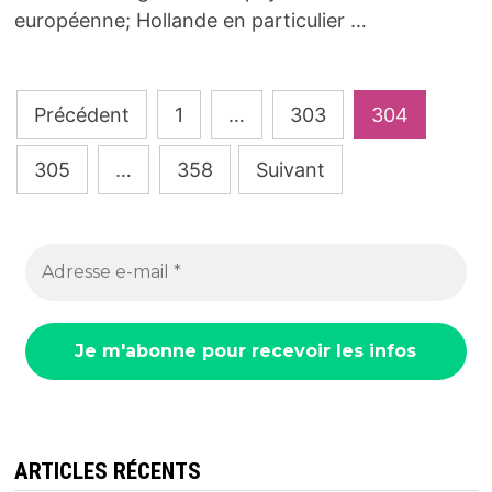
européenne; Hollande en particulier …
Pagination
Précédent
1
…
303
304
des
305
…
358
Suivant
publications
ARTICLES RÉCENTS