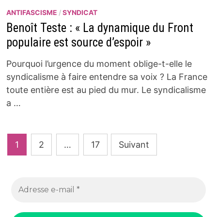
ANTIFASCISME
/
SYNDICAT
Benoît Teste : « La dynamique du Front
populaire est source d’espoir »
Pourquoi l’urgence du moment oblige-t-elle le
syndicalisme à faire entendre sa voix ? La France
toute entière est au pied du mur. Le syndicalisme
a …
Pagination
1
2
…
17
Suivant
des
publications