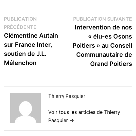
Navigation
P
PUBLICATION
PUBLICATION SUIVANTE
Publication
s
Intervention de nos
PRÉCÉDENTE
de
précédente :
Clémentine Autain
« élu-es Osons
l’article
sur France Inter,
Poitiers » au Conseil
soutien de J.L.
Communautaire de
Mélenchon
Grand Poitiers
Thierry Pasquier
Voir tous les articles de Thierry
Pasquier →