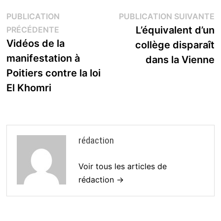
Navigation
P
PUBLICATION
PUBLICATION SUIVANTE
Publication
s
L’équivalent d’un
PRÉCÉDENTE
de
précédente :
Vidéos de la
collège disparaît
l’article
manifestation à
dans la Vienne
Poitiers contre la loi
El Khomri
rédaction
Voir tous les articles de
rédaction →