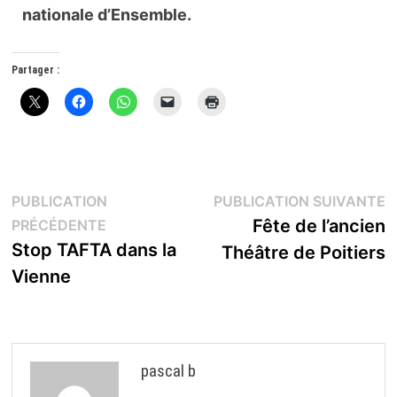
nationale d’Ensemble.
Partager :
Navigation
P
PUBLICATION
PUBLICATION SUIVANTE
Publication
s
Fête de l’ancien
PRÉCÉDENTE
de
précédente :
Stop TAFTA dans la
Théâtre de Poitiers
l’article
Vienne
pascal b