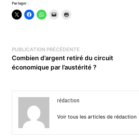
Partager :
Navigation
Publication
PUBLICATION PRÉCÉDENTE
précédente :
Combien d’argent retiré du circuit
de
économique par l’austérité ?
l’article
rédaction
Voir tous les articles de rédaction