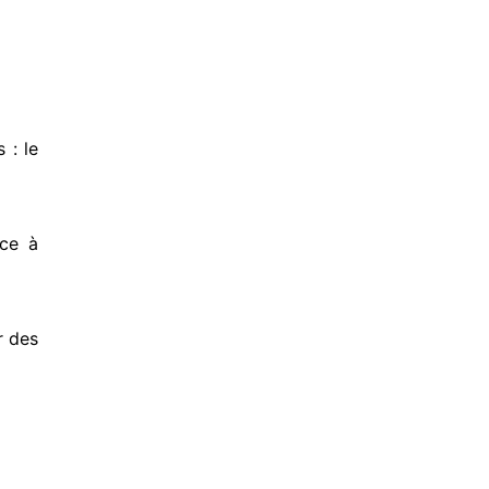
 : le
ace à
r des