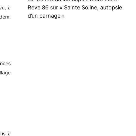
Reve 86
sur
« Sainte Soline, autopsie
vu, à
d’un carnage »
 demi
ances
llage
ins à