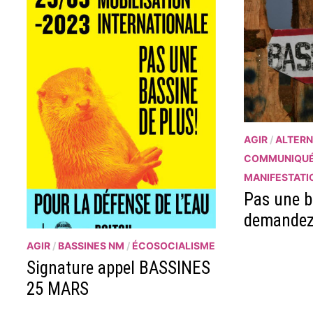
AGIR
/
ALTERN
COMMUNIQU
MANIFESTATI
Pas une b
demandez
AGIR
/
BASSINES NM
/
ÉCOSOCIALISME
Signature appel BASSINES
25 MARS