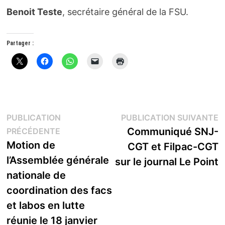
Benoit Teste
, secrétaire général de la FSU.
Partager :
Navigation
P
PUBLICATION
PUBLICATION SUIVANTE
Publication
s
Communiqué SNJ-
PRÉCÉDENTE
de
précédente :
Motion de
CGT et Filpac-CGT
l’article
l’Assemblée générale
sur le journal Le Point
nationale de
coordination des facs
et labos en lutte
réunie le 18 janvier