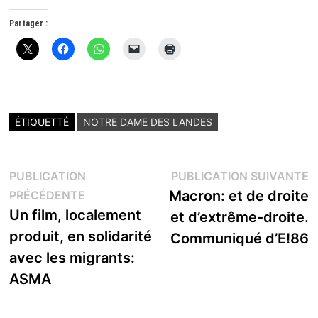
Partager :
ÉTIQUETTÉ
NOTRE DAME DES LANDES
Navigation
P
PUBLICATION
PUBLICATION SUIVANTE
Publication
s
Macron: et de droite
PRÉCÉDENTE
de
précédente :
Un film, localement
et d’extrême-droite.
l’article
produit, en solidarité
Communiqué d’E!86
avec les migrants:
ASMA