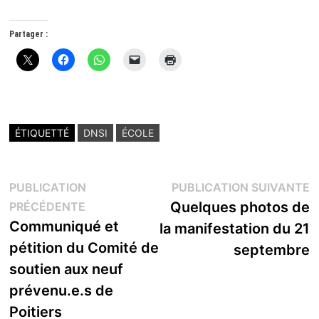
Partager :
ÉTIQUETTÉ
DNSI
ÉCOLE
Navigation
P
PUBLICATION
PUBLICATION SUIVANTE
Publication
s
Quelques photos de
PRÉCÉDENTE
de
précédente :
Communiqué et
la manifestation du 21
l’article
pétition du Comité de
septembre
soutien aux neuf
prévenu.e.s de
Poitiers