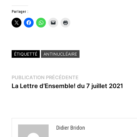
Partager :
ÉTIQUETTÉ
ANTINUCLÉAIRE
Navigation
Publication
PUBLICATION PRÉCÉDENTE
précédente :
La Lettre d’Ensemble! du 7 juillet 2021
de
l’article
Didier Bridon