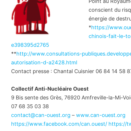
Point au Royaume
conscient du risq
énergie de destr
*
https://www.oue
chinois-fait-le
e398395d2765
**
http://www.consultations-publiques.developpe
autorisation-d-a2428.html
Contact presse : Chantal Cuisnier 06 84 14 58 8
Collectif Anti-Nucléaire Ouest
9 Bis sente des Grès, 76920 Amfreville-la-Mi-Voi
07 68 35 03 38
contact@can-ouest.org
–
www.can-ouest.org
https://www.facebook.com/can.ouest/
https://