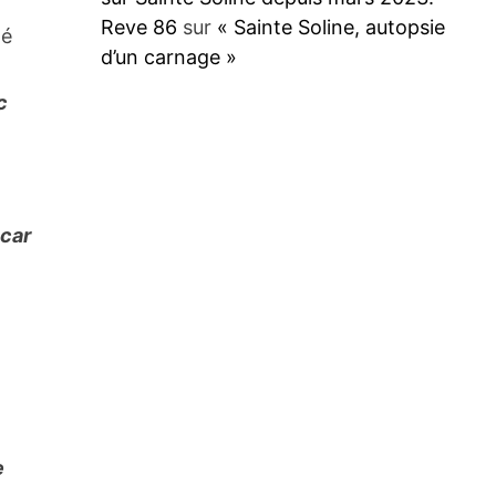
Reve 86
sur
« Sainte Soline, autopsie
té
d’un carnage »
c
 car
e