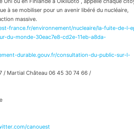
 Uni ou en Finlande à Olkiluoto , appelle chaque cit
ue à se mobiliser pour un avenir libéré du nucléaire,
uction massive.
st-france.fr/environnement/nucleaire/la-fuite-de-l-e
-tour-du-monde-30eac7e8-cd2e-11eb-a8da-
ment-durable.gouv.fr/consultation-du-public-sur-l-
7 / Martial Château 06 45 30 74 66 /
e
twitter.com/canouest