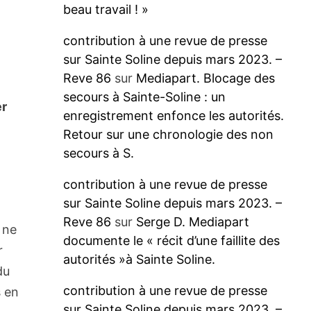
beau travail ! »
contribution à une revue de presse
sur Sainte Soline depuis mars 2023. –
Reve 86
sur
Mediapart. Blocage des
secours à Sainte-Soline : un
er
enregistrement enfonce les autorités.
Retour sur une chronologie des non
secours à S.
contribution à une revue de presse
sur Sainte Soline depuis mars 2023. –
n
Reve 86
sur
Serge D. Mediapart
 ne
documente le « récit d’une faillite des
r
autorités »à Sainte Soline.
du
contribution à une revue de presse
s en
sur Sainte Soline depuis mars 2023. –