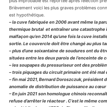
plus improbable est reportée après l’élection pré
Brièvement voici les plus graves problèmes connu
est hypothétique.
– la cuve fabriquée en 2006 avant même la paru
thermique brutal et entraîner une catastrophe 
malfaçon qu’en 2014 qu’une fois la cuve install
sortie. Le couvercle doit être changé au plus t
– plus d’une soixantaine de soudures ont du être 
situées entre les deux parois de l’enceinte de 
– les soupapes du pressuriseur ont des problè
– trois piquages du circuit primaire ont été mal
– fin mai 2021, Bernard Doroszczuk, président 
anomalie de distribution de puissance au cœur 
– En juin 2021 son homologue chinois reconnaît
refuse d’arrêter le réacteur . C’est le même c