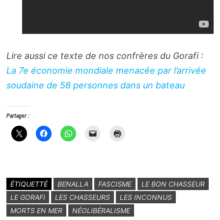
Lire aussi ce texte de nos confrères du
Gorafi
:
La 7e économie mondiale menacée par l’arrivée
soudaine de 58 personnes dans un bateau
Partager :
ÉTIQUETTÉ
BENALLA
FASCISME
LE BON CHASSEUR
LE GORAFI
LES CHASSEURS
LES INCONNUS
MORTS EN MER
NÉOLIBÉRALISME