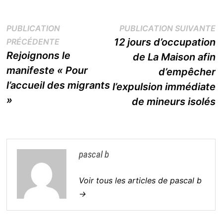
Navigation
P
PUBLICATION
PUBLICATION SUIVANTE
Publication
s
12 jours d’occupation
PRÉCÉDENTE
de
précédente :
Rejoignons le
de La Maison afin
l’article
manifeste « Pour
d’empêcher
l’accueil des migrants
l’expulsion immédiate
»
de mineurs isolés
pascal b
Voir tous les articles de pascal b
→