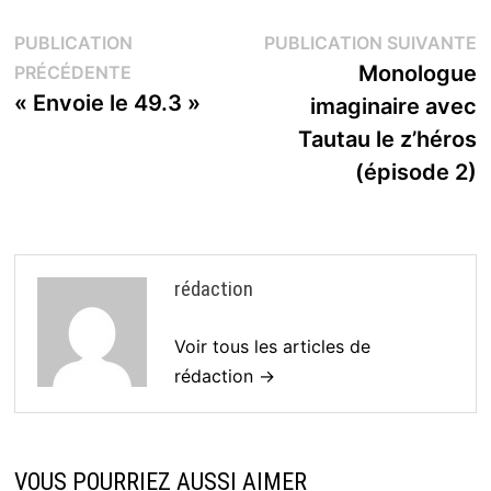
Navigation
P
PUBLICATION
PUBLICATION SUIVANTE
Publication
s
Monologue
PRÉCÉDENTE
de
précédente :
« Envoie le 49.3 »
imaginaire avec
l’article
Tautau le z’héros
(épisode 2)
rédaction
Voir tous les articles de
rédaction →
VOUS POURRIEZ AUSSI AIMER