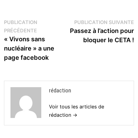
Navigation
P
PUBLICATION
PUBLICATION SUIVANTE
Publication
s
Passez à l’action pour
PRÉCÉDENTE
de
précédente :
« Vivons sans
bloquer le CETA !
l’article
nucléaire » a une
page facebook
rédaction
Voir tous les articles de
rédaction →