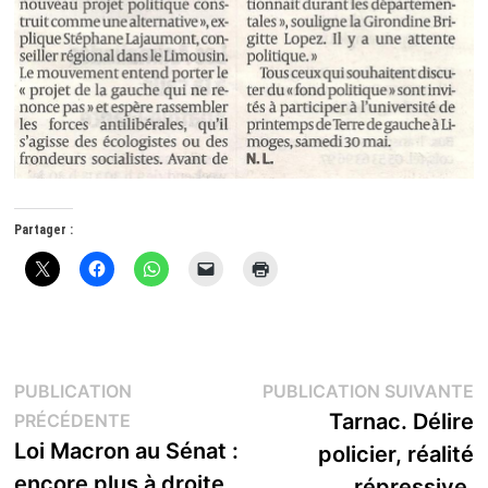
Partager :
Navigation
P
PUBLICATION
PUBLICATION SUIVANTE
Publication
s
Tarnac. Délire
PRÉCÉDENTE
de
précédente :
Loi Macron au Sénat :
policier, réalité
l’article
encore plus à droite
répressive.