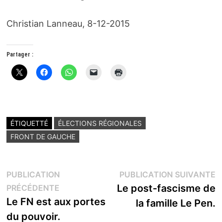
Christian Lanneau, 8-12-2015
Partager :
ÉTIQUETTÉ
ÉLECTIONS RÉGIONALES
FRONT DE GAUCHE
Navigation
P
PUBLICATION
PUBLICATION SUIVANTE
Publication
s
Le post-fascisme de
PRÉCÉDENTE
de
précédente :
Le FN est aux portes
la famille Le Pen.
l’article
du pouvoir.