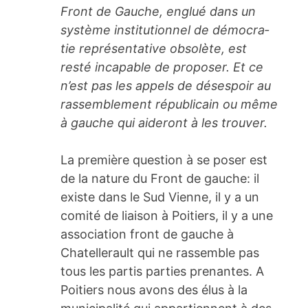
Front de Gauche, englué dans un
système insti­tu­tion­nel de démo­cra­
tie repré­sen­ta­tive obso­lète, est
resté inca­pable de propo­ser. Et ce
n’est pas les appels de déses­poir au
rassem­ble­ment répu­bli­cain ou même
à gauche qui aide­ront à les trou­ver.
La première question à se poser est
de la nature du Front de gauche: il
existe dans le Sud Vienne, il y a un
comité de liaison à Poitiers, il y a une
association front de gauche à
Chatellerault qui ne rassemble pas
tous les partis parties prenantes. A
Poitiers nous avons des élus à la