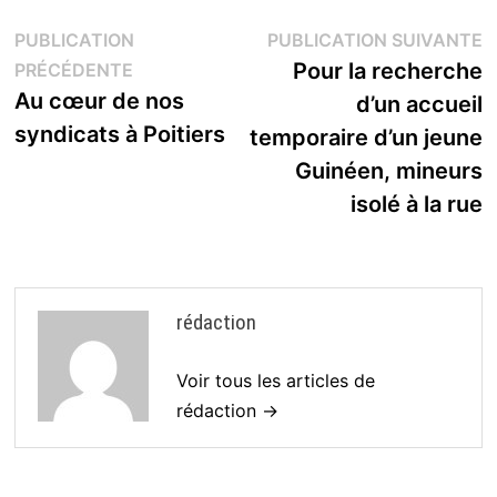
Navigation
P
PUBLICATION
PUBLICATION SUIVANTE
Publication
s
Pour la recherche
PRÉCÉDENTE
de
précédente :
Au cœur de nos
d’un accueil
l’article
syndicats à Poitiers
temporaire d’un jeune
Guinéen, mineurs
isolé à la rue
rédaction
Voir tous les articles de
rédaction →