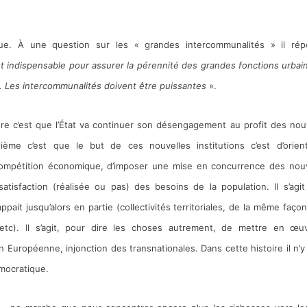
ue. À une question sur les « grandes intercommunalités » il rép
st indispensable pour assurer la pérennité des grandes fonctions urbai
s. Les intercommunalités doivent être puissantes
».
ère c’est que l’État va continuer son désengagement au profit des nou
uxième c’est que le but de ces nouvelles institutions c’est d’orien
a compétition économique, d’imposer une mise en concurrence des no
atisfaction (réalisée ou pas) des besoins de la population. Il s’agi
pait jusqu’alors en partie (collectivités territoriales, de la même faço
, etc). Il s’agit, pour dire les choses autrement, de mettre en œu
 Européenne, injonction des transnationales. Dans cette histoire il n’y
émocratique.