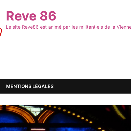
Reve 86
Le site Reve86 est animé par les militant·e·s de la Vien
MENTIONS LÉGALES