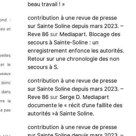
beau travail ! »
contribution à une revue de presse
ond :
sur Sainte Soline depuis mars 2023. –
nes et
Reve 86
sur
Mediapart. Blocage des
secours à Sainte-Soline : un
enregistrement enfonce les autorités.
velles
Retour sur une chronologie des non
ter le
secours à S.
uveaux
contribution à une revue de presse
t donc
sur Sainte Soline depuis mars 2023. –
n dans
Reve 86
sur
Serge D. Mediapart
vre la
documente le « récit d’une faillite des
 a pas
autorités »à Sainte Soline.
contribution à une revue de presse
sur Sainte Soline depuis mars 2023. –