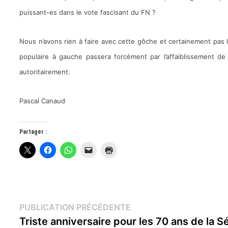
puissant-es dans le vote fascisant du FN ?
Nous n’avons rien à faire avec cette gôche et certainement pas l
populaire à gauche passera forcément par l’affaiblissement de 
autoritairement.
Pascal Canaud
Partager :
Navigation
Publication
PUBLICATION PRÉCÉDENTE
précédente :
Triste anniversaire pour les 70 ans de la S