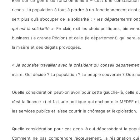
Bien sûr ce genre de fonctionnement – c’est une constatation
riches. La population à tout à perdre à un fonctionnement ainsi de
sert plus qu’à s’occuper de la solidarité : «
les départements ont 
qui est la solidarité
». En clair, exit les choix politiques, bienven
business (la grande Région) et celle (le département) qui sera la 
la misère et des dégâts provoqués.
« J
e souhaite travailler avec le président du conseil départemen
maire. Qui décide ? La population ? Le peuple souverain ? Que ne
Quelle considération peut-on avoir pour cette gauche-là, celle du
c’est la finance ») et fait une politique qui enchante le MEDEF et
les services publics et laisse courrir le chômage et l’exploitation.
Quelle considération pour ces gens-là qui dépossèdent la popula
Comment ne pas comprendre l’écœurement, la résignation qui s