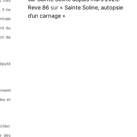
s très
Reve 86
sur
« Sainte Soline, autopsie
 Il ne
d’un carnage »
ntrale
ont du
ion de
député
ennemi
les et
rôler.
te des