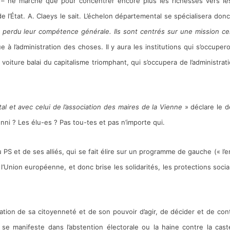
 – ne marche que pour concentrer encore plus les richesses vers le
 l’État. A. Claeys le sait. L’échelon départemental se spécialisera donc.
perdu leur compétence générale. Ils sont centrés sur une mission ce
ue à l’administration des choses. Il y aura les institutions qui s’occuper
voiture balai du capitalisme triomphant, qui s’occupera de l’administrat
tal
et avec celui de l’association des maires de la Vienne
» déclare le 
nni ? Les élu-es ? Pas tou-tes et pas n’importe qui.
 PS et de ses alliés, qui se fait élire sur un programme de gauche (« l’
 l’Union européenne, et donc brise les solidarités, les protections socia
tion de sa citoyenneté et de son pouvoir d’agir, de décider et de cont
e manifeste dans l’abstention électorale ou la haine contre la cas