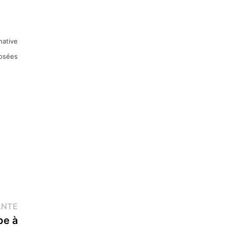
native
posées
Publication
ANTE
suivante :
pe à