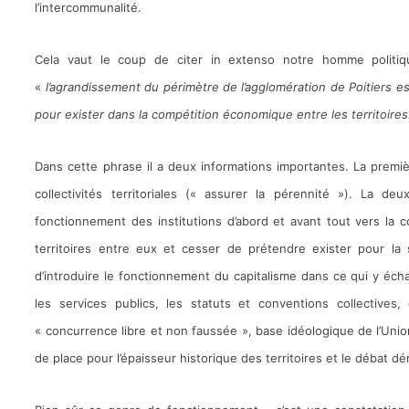
l’intercommunalité.
Cela vaut le coup de citer in extenso notre homme politiq
«
l’agrandissement du périmètre de l’agglomération de Poitiers e
pour exister dans la compétition économique entre les territoire
Dans cette phrase il a deux informations importantes. La premi
collectivités territoriales (« assurer la pérennité »). La de
fonctionnement des institutions d’abord et avant tout vers l
territoires entre eux et cesser de prétendre exister pour la s
d’introduire le fonctionnement du capitalisme dans ce qui y échap
les services publics, les statuts et conventions collectives
« concurrence libre et non faussée », base idéologique de l’Union
de place pour l’épaisseur historique des territoires et le débat d