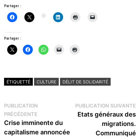
Partager :
Partager :
ÉTIQUETTÉ
CULTURE
DÉLIT DE SOLIDARITÉ
Navigation
P
PUBLICATION
PUBLICATION SUIVANTE
Publication
s
Etats généraux des
PRÉCÉDENTE
de
précédente :
Crise imminente du
migrations.
l’article
capitalisme annoncée
Communiqué