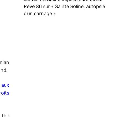
Reve 86
sur
« Sainte Soline, autopsie
d’un carnage »
inian
and.
 aux
oits
r the