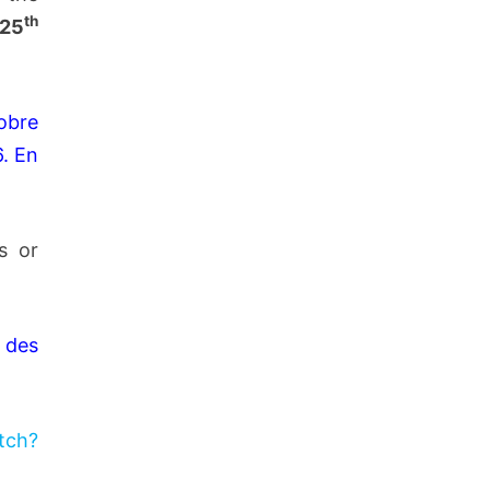
th
 25
tobre
6. En
s or
u des
tch?