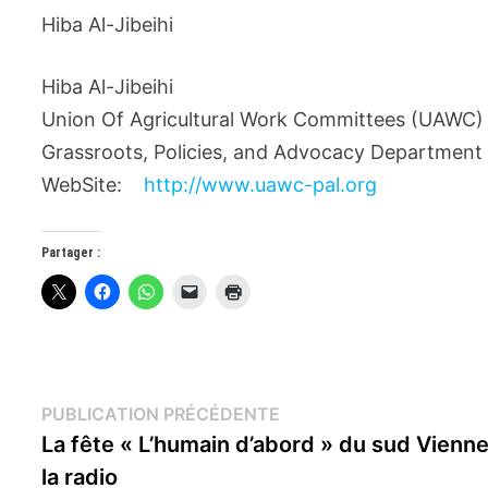
Hiba Al-Jibeihi
Hiba Al-Jibeihi
Union Of Agricultural Work Committees (UAWC)
Grassroots, Policies, and Advocacy Department
WebSite:
http://www.uawc-pal.org
Partager :
Navigation
Publication
PUBLICATION PRÉCÉDENTE
précédente :
La fête « L’humain d’abord » du sud Vienne
de
la radio