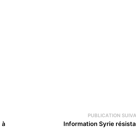
PUBLICATION SUIV
 à
Information Syrie résist