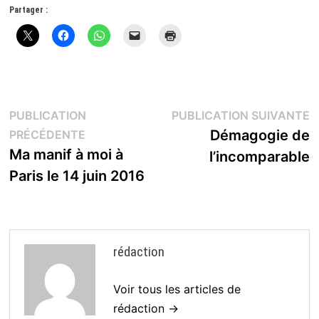
Partager :
Navigation
P
PUBLICATION
PUBLICATION SUIVANTE
Publication
s
Démagogie de
PRÉCÉDENTE
de
précédente :
Ma manif à moi à
l’incomparable
l’article
Paris le 14 juin 2016
rédaction
Voir tous les articles de
rédaction →