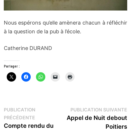
Nous espérons qu’elle amènera chacun à réfléchir
à la question de la pub à l’école.
Catherine DURAND
Partager :
Navigation
P
PUBLICATION
PUBLICATION SUIVANTE
Publication
s
Appel de Nuit debout
PRÉCÉDENTE
de
précédente :
Compte rendu du
Poitiers