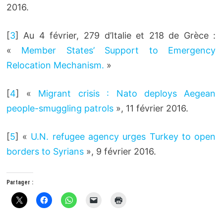
2016.
[
3
]
Au 4 février, 279 d’Italie et 218 de Grèce :
«
Member States’ Support to Emergency
Relocation Mechanism.
»
[
4
]
«
Migrant crisis : Nato deploys Aegean
people-smuggling patrols
», 11 février 2016.
[
5
]
«
U.N. refugee agency urges Turkey to open
borders to Syrians
», 9 février 2016.
Partager :