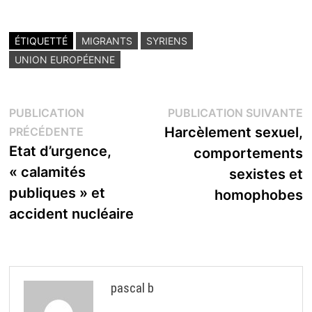
ÉTIQUETTÉ
MIGRANTS
SYRIENS
UNION EUROPÉENNE
Navigation
P
PUBLICATION
PUBLICATION SUIVANTE
Publication
s
Harcèlement sexuel,
PRÉCÉDENTE
de
précédente :
Etat d’urgence,
comportements
l’article
« calamités
sexistes et
publiques » et
homophobes
accident nucléaire
pascal b