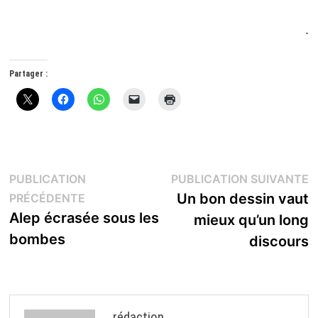
.
Partager :
Navigation
P
PUBLICATION
PUBLICATION SUIVANTE
Publication
s
Un bon dessin vaut
PRÉCÉDENTE
de
précédente :
Alep écrasée sous les
mieux qu’un long
l’article
bombes
discours
rédaction