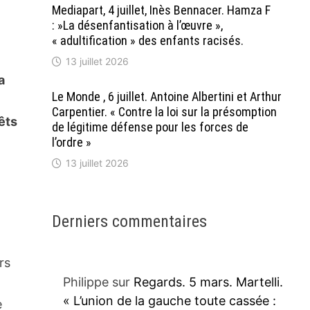
Mediapart, 4 juillet, Inès Bennacer. Hamza F
: »La désenfantisation à l’œuvre »,
« adultification » des enfants racisés.
13 juillet 2026
a
Le Monde , 6 juillet. Antoine Albertini et Arthur
Carpentier. « Contre la loi sur la présomption
êts
de légitime défense pour les forces de
l’ordre »
13 juillet 2026
Derniers commentaires
ers
Philippe
sur
Regards. 5 mars. Martelli.
« L’union de la gauche toute cassée :
e