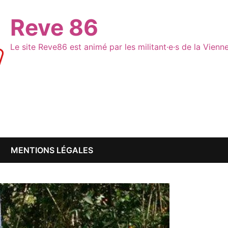
Reve 86
Le site Reve86 est animé par les militant·e·s de la Vien
MENTIONS LÉGALES