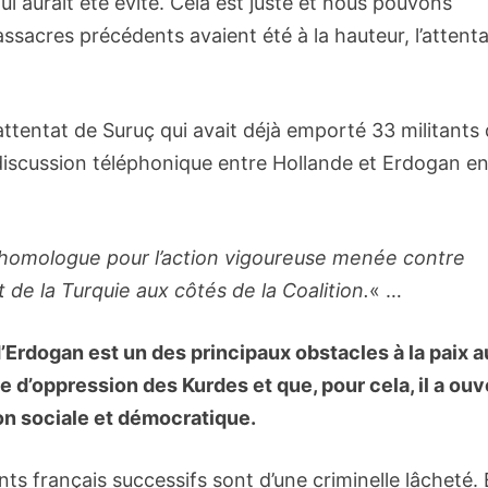
hui aurait été évité. Cela est juste et nous pouvons
massacres précédents avaient été à la hauteur, l’attent
’attentat de Suruç qui avait déjà emporté 33 militants
 discussion téléphonique entre Hollande et Erdogan e
 homologue pour l’action vigoureuse menée contre
e la Turquie aux côtés de la Coalition.
« …
d’Erdogan est un des principaux obstacles à la paix a
ue d’oppression des Kurdes et que, pour cela, il a ouv
ion sociale et démocratique.
ts français successifs sont d’une criminelle lâcheté. 