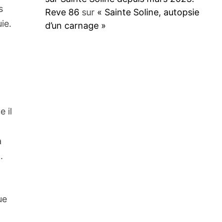
s
Reve 86
sur
« Sainte Soline, autopsie
ie.
d’un carnage »
 il
a
.
ue