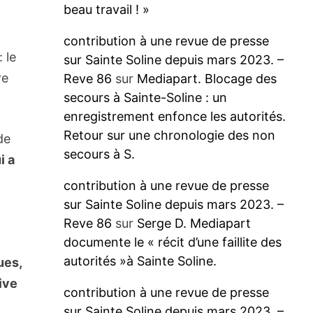
beau travail ! »
contribution à une revue de presse
 le
sur Sainte Soline depuis mars 2023. –
re
Reve 86
sur
Mediapart. Blocage des
secours à Sainte-Soline : un
enregistrement enfonce les autorités.
Retour sur une chronologie des non
de
secours à S.
i a
contribution à une revue de presse
sur Sainte Soline depuis mars 2023. –
Reve 86
sur
Serge D. Mediapart
documente le « récit d’une faillite des
autorités »à Sainte Soline.
ues,
ive
contribution à une revue de presse
sur Sainte Soline depuis mars 2023. –