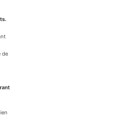
ts.
ant
e de
trant
cien