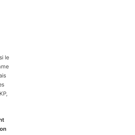
i le
omme
ais
es
AKP,
nt
ion