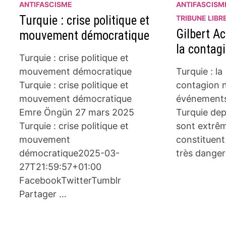
ANTIFASCISME
ANTIFASCISM
Turquie : crise politique et
TRIBUNE LIBR
Gilbert Ac
mouvement démocratique
la contag
Turquie : crise politique et
mouvement démocratique
Turquie : la
Turquie : crise politique et
contagion n
mouvement démocratique
événements
Emre Öngün 27 mars 2025
Turquie dep
Turquie : crise politique et
sont extrêm
mouvement
constituent
démocratique2025-03-
très danger
27T21:59:57+01:00
FacebookTwitterTumblr
Partager …