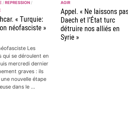
E
/
REPRESSION
/
AGIR
Appel. « Ne laissons pa
E
hcar. « Turquie:
Daech et l’État turc
ion néofasciste »
détruire nos alliés en
Syrie »
éofasciste Les
 qui se déroulent en
uis mercredi dernier
ement graves : ils
 une nouvelle étape
euse dans le …