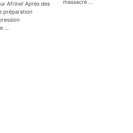
massacré …
ur Afrine! Après des
e préparation
pression
ue …