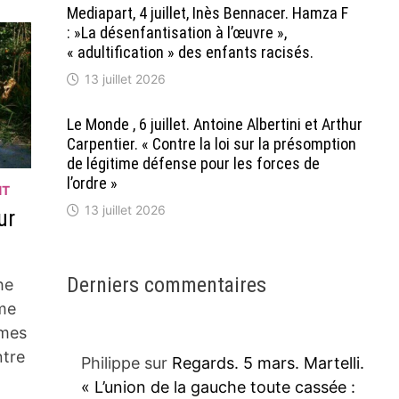
Mediapart, 4 juillet, Inès Bennacer. Hamza F
: »La désenfantisation à l’œuvre »,
« adultification » des enfants racisés.
13 juillet 2026
Le Monde , 6 juillet. Antoine Albertini et Arthur
Carpentier. « Contre la loi sur la présomption
de légitime défense pour les forces de
l’ordre »
NT
13 juillet 2026
ur
Derniers commentaires
he
ime
mmes
ntre
Philippe
sur
Regards. 5 mars. Martelli.
« L’union de la gauche toute cassée :