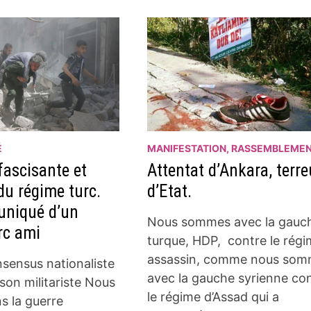
É
MANIFESTATION, RASSEMBLEME
fascisante et
Attentat d’Ankara, terre
du régime turc.
d’Etat.
niqué d’un
Nous sommes avec la gauc
rc ami
turque, HDP, contre le rég
assassin, comme nous so
sensus nationaliste
avec la gauche syrienne co
ison militariste Nous
le régime d’Assad qui a
 la guerre