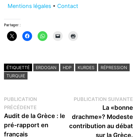
Mentions légales
•
Contact
Partager :
ÉTIQUETTÉ
ERDOGAN
HDP
KURDES
RÉPRESSION
TURQUIE
Navigation
P
PUBLICATION
PUBLICATION SUIVANTE
Publication
s
La «bonne
PRÉCÉDENTE
de
précédente :
Audit de la Grèce : le
drachme»? Modeste
l’article
pré-rapport en
contribution au débat
français
sur la Grèce.