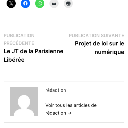
Navigation
P
PUBLICATION
PUBLICATION SUIVANTE
Publication
s
Projet de loi sur le
PRÉCÉDENTE
de
précédente :
Le JT de la Parisienne
numérique
l’article
Libérée
rédaction
Voir tous les articles de
rédaction →