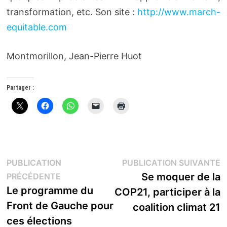
transformation, etc. Son site :
http://www.march-
equitable.com
Montmorillon, Jean-Pierre Huot
Partager :
Navigation
P
PUBLICATION
PUBLICATION SUIVANTE
Publication
s
Se moquer de la
PRÉCÉDENTE
de
précédente :
Le programme du
COP21, participer à la
l’article
Front de Gauche pour
coalition climat 21
ces élections