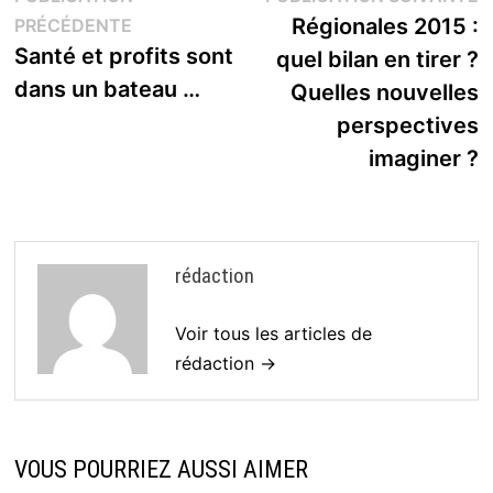
Publication
s
Régionales 2015 :
PRÉCÉDENTE
de
précédente :
Santé et profits sont
quel bilan en tirer ?
l’article
dans un bateau …
Quelles nouvelles
perspectives
imaginer ?
rédaction
Voir tous les articles de
rédaction →
VOUS POURRIEZ AUSSI AIMER