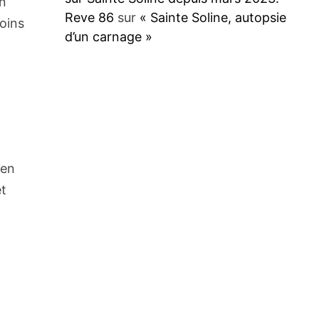
in
Reve 86
sur
« Sainte Soline, autopsie
soins
d’un carnage »
 en
et