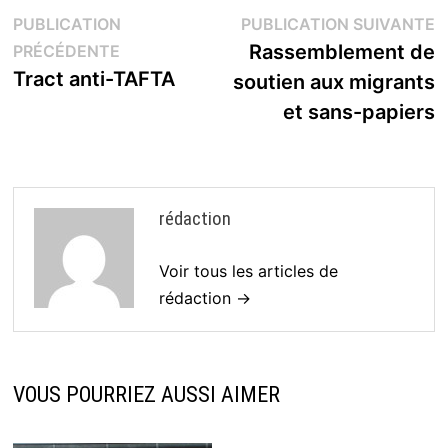
Navigation
P
PUBLICATION
PUBLICATION SUIVANTE
Publication
s
Rassemblement de
PRÉCÉDENTE
de
précédente :
Tract anti-TAFTA
soutien aux migrants
l’article
et sans-papiers
rédaction
Voir tous les articles de
rédaction →
VOUS POURRIEZ AUSSI AIMER