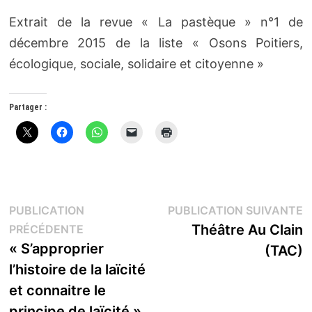
Extrait de la revue « La pastèque » n°1 de
décembre 2015 de la liste « Osons Poitiers,
écologique, sociale, solidaire et citoyenne »
Partager :
Navigation
P
PUBLICATION
PUBLICATION SUIVANTE
Publication
s
Théâtre Au Clain
PRÉCÉDENTE
de
précédente :
« S’approprier
(TAC)
l’article
l’histoire de la laïcité
et connaitre le
principe de laïcité »