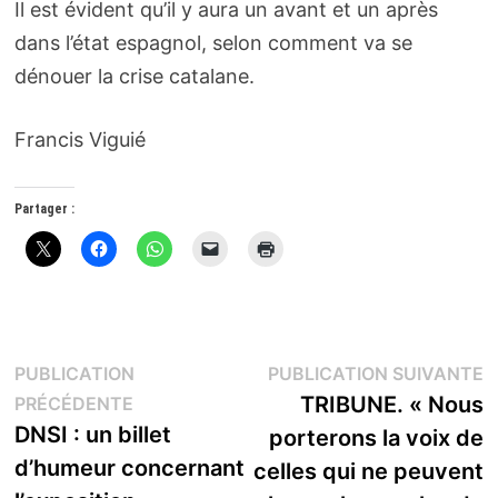
Il est évident qu’il y aura un avant et un après
dans l’état espagnol, selon comment va se
dénouer la crise catalane.
Francis Viguié
Partager :
Navigation
P
PUBLICATION
PUBLICATION SUIVANTE
Publication
s
TRIBUNE. « Nous
PRÉCÉDENTE
de
précédente :
DNSI : un billet
porterons la voix de
l’article
d’humeur concernant
celles qui ne peuvent