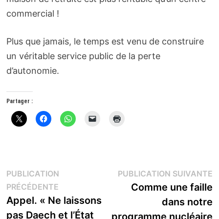
commercial !
Plus que jamais, le temps est venu de construire
un véritable service public de la perte
d’autonomie.
Partager :
Navigation
P
PUBLICATION
PUBLICATION SUIVANTE
Publication
s
Comme une faille
PRÉCÉDENTE
de
précédente :
Appel. « Ne laissons
dans notre
l’article
pas Daech et l’État
programme nucléaire