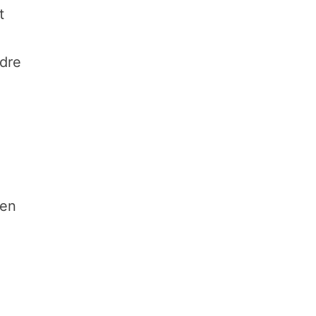
t
ndre
 en