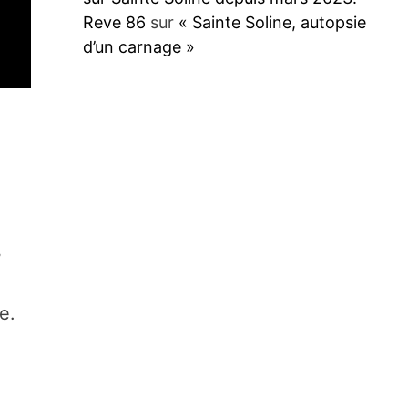
Reve 86
sur
« Sainte Soline, autopsie
d’un carnage »
s
e.