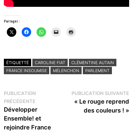
Partager :
ÉTIQUETTÉ
CAROLINE FIAT
CLÉMENTINE AUTAIN
FRANCE INSOUMISE
MÉLENCHON
PARLEMENT
Navigation
P
PUBLICATION
PUBLICATION SUIVANTE
Publication
s
« Le rouge reprend
PRÉCÉDENTE
de
précédente :
Développer
des couleurs ! »
l’article
Ensemble! et
rejoindre France