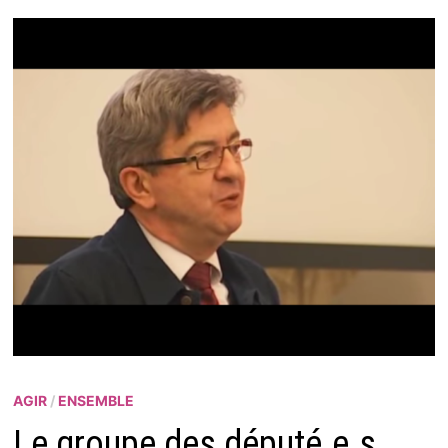
AGIR
/
ENSEMBLE
Le groupe des député.e.s