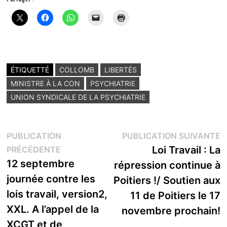
ÉTIQUETTÉ
COLLOMB
LIBERTÉS
MINISTRE À LA CON
PSYCHIATRIE
UNION SYNDICALE DE LA PSYCHIATRIE
Navigation
P
PUBLICATION
PUBLICATION SUIVANTE
Publication
s
Loi Travail : La
PRÉCÉDENTE
de
précédente :
12 septembre
répression continue à
l’article
journée contre les
Poitiers !/ Soutien aux
lois travail, version2,
11 de Poitiers le 17
XXL. A l’appel de la
novembre prochain!
XCGT et de