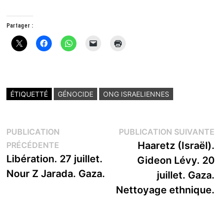
Partager :
ÉTIQUETTÉ
GÉNOCIDE
ONG ISRAELIENNES
Navigation
P
PUBLICATION
PUBLICATION SUIVANTE
Publication
s
Haaretz (Israël).
PRÉCÉDENTE
de
précédente :
Libération. 27 juillet.
Gideon Lévy. 20
l’article
Nour Z Jarada. Gaza.
juillet. Gaza.
Nettoyage ethnique.