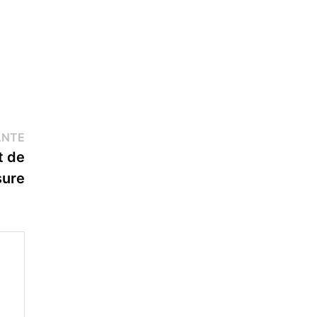
Publication
ANTE
suivante :
t de
sure