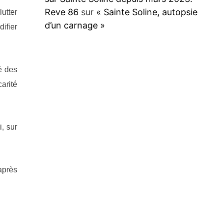
Reve 86
sur
« Sainte Soline, autopsie
utter
d’un carnage »
ifier
é des
arité
i, sur
après