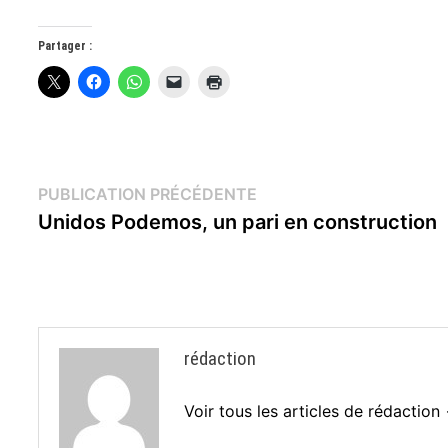
Partager :
Navigation
Publication
PUBLICATION PRÉCÉDENTE
précédente :
Unidos Podemos, un pari en construction
de
l’article
rédaction
Voir tous les articles de rédaction