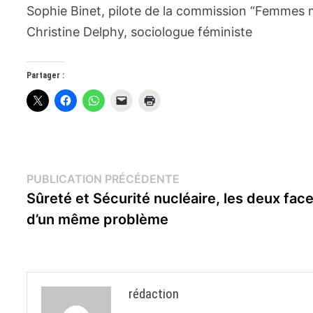
Sophie Binet, pilote de la commission “Femmes m
Christine Delphy, sociologue féministe
Partager :
Navigation
Publication
PUBLICATION PRÉCÉDENTE
précédente :
Sûreté et Sécurité nucléaire, les deux fac
de
d’un même problème
l’article
rédaction