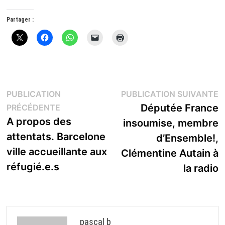
Partager :
Navigation
P
PUBLICATION
PUBLICATION SUIVANTE
Publication
s
Députée France
PRÉCÉDENTE
de
précédente :
A propos des
insoumise, membre
l’article
attentats. Barcelone
d’Ensemble!,
ville accueillante aux
Clémentine Autain à
réfugié.e.s
la radio
pascal b