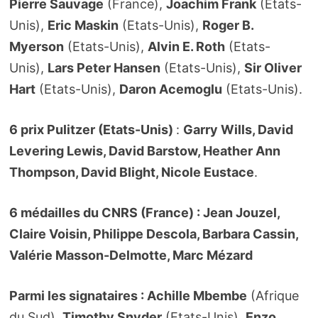
Pierre Sauvage
(France),
Joachim Frank
(Etats-
Unis),
Eric Maskin
(Etats-Unis),
Roger B.
Myerson
(Etats-Unis),
Alvin E. Roth
(Etats-
Unis),
Lars Peter Hansen
(Etats-Unis),
Sir Oliver
Hart
(Etats-Unis),
Daron Acemoglu
(Etats-Unis).
6 prix Pulitzer (Etats-Unis)
:
Garry Wills, David
Levering Lewis, David Barstow, Heather Ann
Thompson, David Blight, Nicole Eustace
.
6 médailles du CNRS (France) : Jean Jouzel,
Claire Voisin, Philippe Descola, Barbara Cassin,
Valérie Masson-Delmotte, Marc Mézard
Parmi les signataires : Achille Mbembe
(Afrique
du Sud),
Timothy Snyder
(Etats-Unis),
Enzo