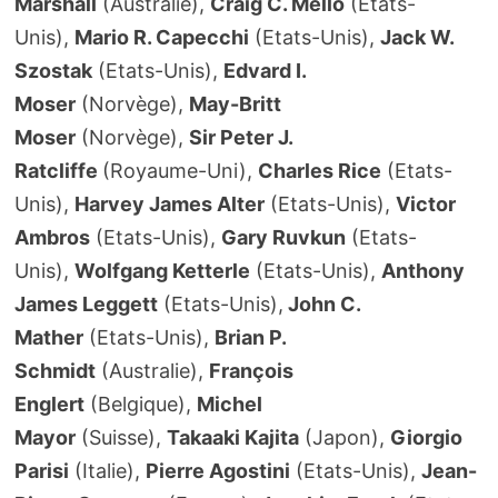
Marshall
(Australie),
Craig C. Mello
(Etats-
Unis),
Mario R. Capecchi
(Etats-Unis),
Jack W.
Szostak
(Etats-Unis),
Edvard I.
Moser
(Norvège),
May-Britt
Moser
(Norvège),
Sir Peter J.
Ratcliffe
(Royaume-Uni),
Charles Rice
(Etats-
Unis),
Harvey James Alter
(Etats-Unis),
Victor
Ambros
(Etats-Unis),
Gary Ruvkun
(Etats-
Unis),
Wolfgang Ketterle
(Etats-Unis),
Anthony
James Leggett
(Etats-Unis),
John C.
Mather
(Etats-Unis),
Brian P.
Schmidt
(Australie),
François
Englert
(Belgique),
Michel
Mayor
(Suisse),
Takaaki Kajita
(Japon),
Giorgio
Parisi
(Italie),
Pierre Agostini
(Etats-Unis),
Jean-