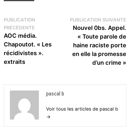
Navigation
P
PUBLICATION
PUBLICATION SUIVANTE
Publication
s
Nouvel 0bs. Appel.
PRÉCÉDENTE
de
précédente :
AOC média.
« Toute parole de
l’article
Chapoutot. « Les
haine raciste porte
récidivistes ».
en elle la promesse
extraits
d’un crime »
pascal b
Voir tous les articles de pascal b
→