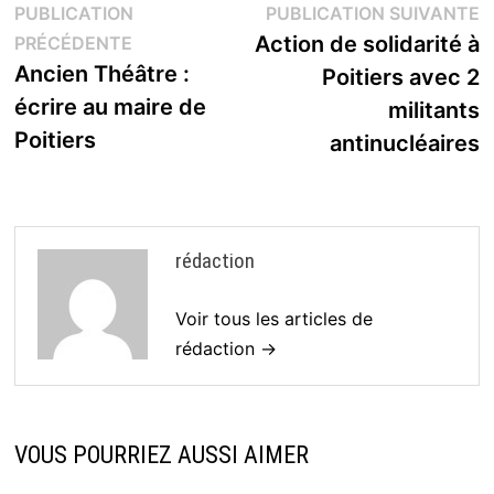
Navigation
P
PUBLICATION
PUBLICATION SUIVANTE
Publication
s
Action de solidarité à
PRÉCÉDENTE
de
précédente :
Ancien Théâtre :
Poitiers avec 2
l’article
écrire au maire de
militants
Poitiers
antinucléaires
rédaction
Voir tous les articles de
rédaction →
VOUS POURRIEZ AUSSI AIMER