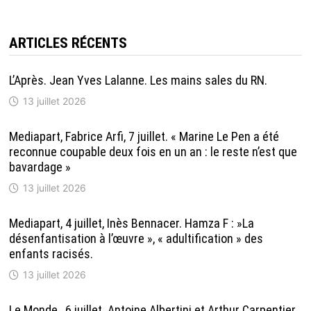
ARTICLES RÉCENTS
L’Après. Jean Yves Lalanne. Les mains sales du RN.
13 juillet 2026
Mediapart, Fabrice Arfi, 7 juillet. « Marine Le Pen a été
reconnue coupable deux fois en un an : le reste n’est que
bavardage »
13 juillet 2026
Mediapart, 4 juillet, Inès Bennacer. Hamza F : »La
désenfantisation à l’œuvre », « adultification » des
enfants racisés.
13 juillet 2026
Le Monde , 6 juillet. Antoine Albertini et Arthur Carpentier.