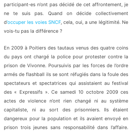
participant-es n’ont pas décidé de cet affrontement, je
ne te suis pas. Quand on décide collectivement
d
’occuper les voies SNCF
, cela, oui, a une légitimité. Ne
vois-tu pas la différence ?
En 2009 à Poitiers
des tautaus venus des quatre coins
du pays ont chargé la police
pour protester contre la
prison de Vivonne. Poursuivis par les forces de l’ordre
armés de flashball ils
se sont
réfugiés dans la foule de
s
specta
teurs et spectatrices
qui assistaient
au festival
des « Expressifs ».
C
e samedi 10 octobre
2009
c
es
actes de violence n’
ont rien changé
ni au système
capitaliste, ni au sort des prisonniers. Ils étaient
dangereux
pour la population
et
ils
avaient envoyé en
prison trois jeunes sans responsabilité dans l’affaire.