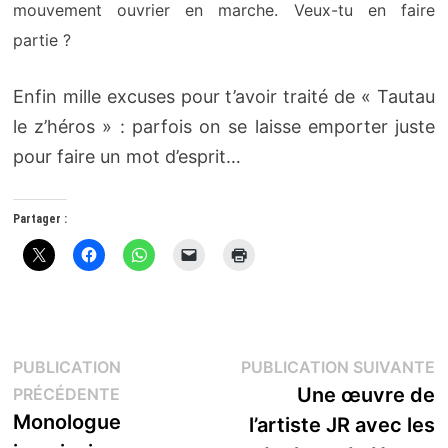
mouvement ouvrier en marche. Veux-tu en faire
partie ?
Enfin mille excuses pour t’avoir traité de « Tautau
le z’héros » : parfois on se laisse emporter juste
pour faire un mot d’esprit…
Partager :
Navigation
P
PUBLICATION
PUBLICATION SUIVANTE
Publication
s
Une œuvre de
PRÉCÉDENTE
de
précédente :
Monologue
l’artiste JR avec les
l’article