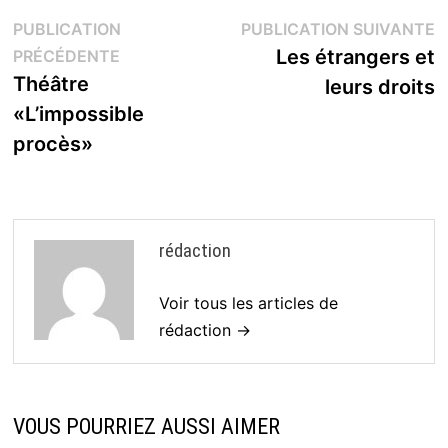
Navigation
P
PUBLICATION
PUBLICATION SUIVANTE
Publication
s
Les étrangers et
PRÉCÉDENTE
de
précédente :
Théâtre
leurs droits
l’article
«L’impossible
procès»
rédaction
Voir tous les articles de
rédaction →
VOUS POURRIEZ AUSSI AIMER