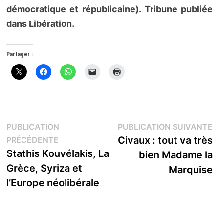
démocratique et républicaine). Tribune publiée
dans Libération.
Partager :
Navigation
P
PUBLICATION
PUBLICATION SUIVANTE
Publication
s
Civaux : tout va très
PRÉCÉDENTE
de
précédente :
Stathis Kouvélakis, La
bien Madame la
l’article
Grèce, Syriza et
Marquise
l’Europe néolibérale