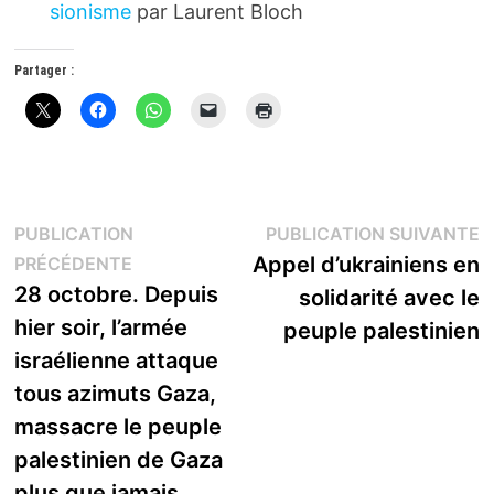
sionisme
par Laurent Bloch
Partager :
Navigation
P
PUBLICATION
PUBLICATION SUIVANTE
Publication
s
Appel d’ukrainiens en
PRÉCÉDENTE
de
précédente :
28 octobre. Depuis
solidarité avec le
l’article
hier soir, l’armée
peuple palestinien
israélienne attaque
tous azimuts Gaza,
massacre le peuple
palestinien de Gaza
plus que jamais.