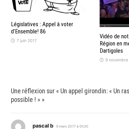
Législatives : Appel à voter
d’Ensemble! 86
Vidéo de not
7 juin 2017
Région en mee
Dartigoles
9 novembre
Une réflexion sur «
Un appel girondin: « Un r
possible ! »
»
dit :
pascal b
9 mars 2017 à 0h30