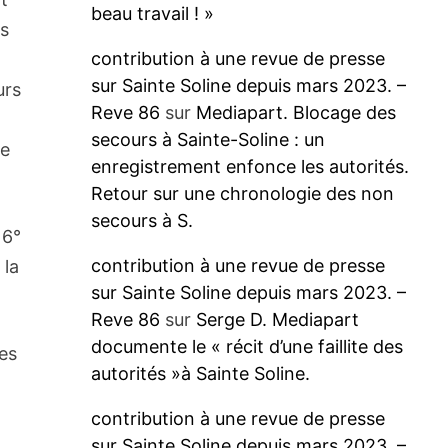
beau travail ! »
is
contribution à une revue de presse
sur Sainte Soline depuis mars 2023. –
urs
Reve 86
sur
Mediapart. Blocage des
secours à Sainte-Soline : un
le
enregistrement enfonce les autorités.
Retour sur une chronologie des non
secours à S.
 6°
contribution à une revue de presse
 la
sur Sainte Soline depuis mars 2023. –
Reve 86
sur
Serge D. Mediapart
documente le « récit d’une faillite des
res
autorités »à Sainte Soline.
contribution à une revue de presse
sur Sainte Soline depuis mars 2023. –