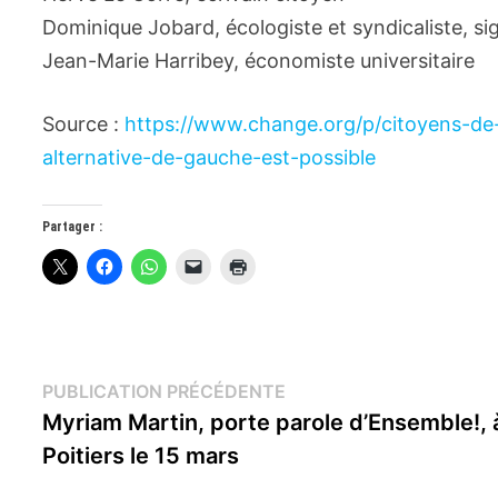
Dominique Jobard, écologiste et syndicaliste, sig
Jean-Marie Harribey, économiste universitaire
Source :
https://www.change.org/p/citoyens-d
alternative-de-gauche-est-possible
Partager :
Navigation
Publication
PUBLICATION PRÉCÉDENTE
précédente :
Myriam Martin, porte parole d’Ensemble!, 
de
Poitiers le 15 mars
l’article