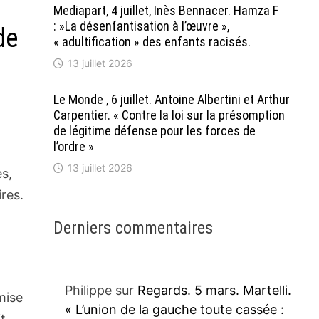
Mediapart, 4 juillet, Inès Bennacer. Hamza F
: »La désenfantisation à l’œuvre »,
de
« adultification » des enfants racisés.
13 juillet 2026
Le Monde , 6 juillet. Antoine Albertini et Arthur
Carpentier. « Contre la loi sur la présomption
de légitime défense pour les forces de
l’ordre »
13 juillet 2026
es,
res.
Derniers commentaires
Philippe
sur
Regards. 5 mars. Martelli.
mise
« L’union de la gauche toute cassée :
it