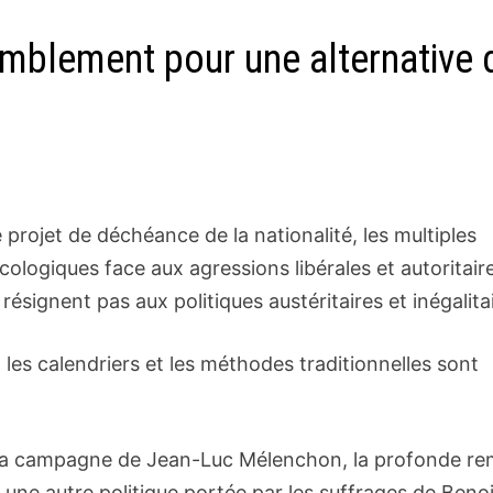
emblement pour une alternative 
e projet de déchéance de la nationalité, les multiples
écologiques face aux agressions libérales et autoritair
signent pas aux politiques austéritaires et inégalitai
, les calendriers et les méthodes traditionnelles sont
e la campagne de Jean-Luc Mélenchon, la profonde re
 une autre politique portée par les suffrages de Beno