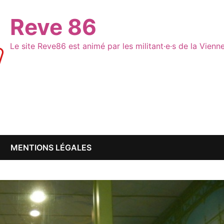
Reve 86
Le site Reve86 est animé par les militant·e·s de la Vien
MENTIONS LÉGALES