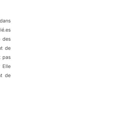
 dans
ié.es
e des
nt de
t pas
 Elle
nt de