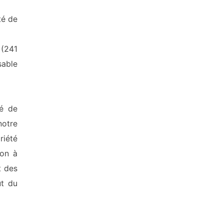
té de
 (241
sable
té de
notre
riété
non à
t des
ût du