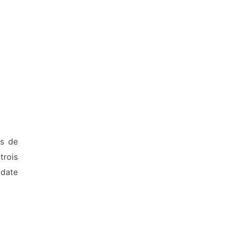
es de
trois
idate